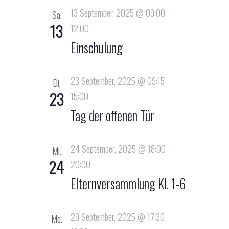
c
e
13 September, 2025 @ 09:00
-
Sa.
n
h
13
12:00
-
e
Einschulung
N
u
a
23 September, 2025 @ 09:15
-
n
Di.
v
23
15:00
d
i
Tag der offenen Tür
A
g
a
n
24 September, 2025 @ 18:00
-
Mi.
t
24
20:00
s
i
Elternversammlung Kl. 1-6
i
o
c
n
29 September, 2025 @ 17:30
-
Mo.