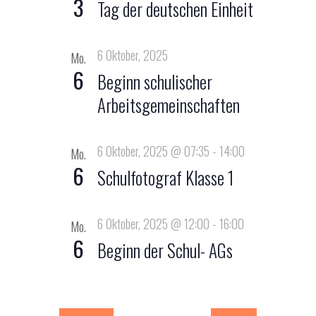
3
t
Tag der deutschen Einheit
i
6 Oktober, 2025
Mo.
o
6
Beginn schulischer
n
Arbeitsgemeinschaften
6 Oktober, 2025 @ 07:35
-
14:00
Mo.
6
Schulfotograf Klasse 1
6 Oktober, 2025 @ 12:00
-
16:00
Mo.
6
Beginn der Schul- AGs