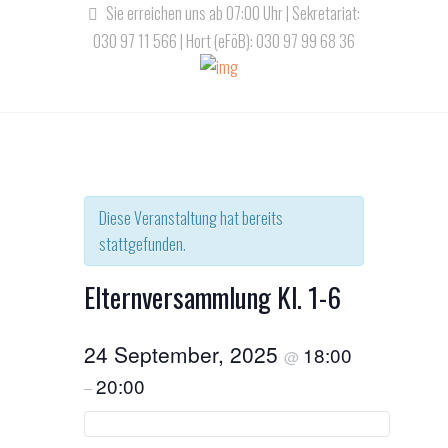
Sie erreichen uns ab 07:00 Uhr | Sekretariat:
030 97 11 566 | Hort (eFöB): 030 97 99 68 36
Diese Veranstaltung hat bereits
stattgefunden.
Elternversammlung Kl. 1-6
24 September, 2025
18:00
@
20:00
–