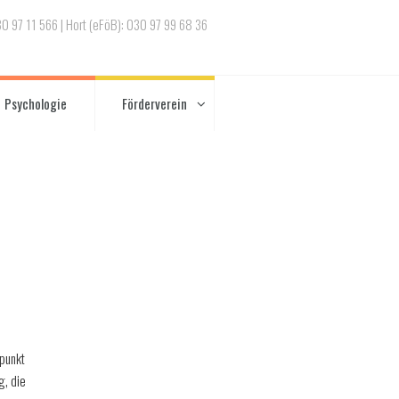
030 97 11 566 | Hort (eFöB): 030 97 99 68 36
Psychologie
Förderverein
punkt
g, die