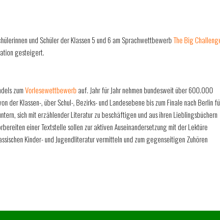
chülerinnen und Schüler der Klassen 5 und 6 am Sprachwettbewerb
The Big Challeng
ation gesteigert.
andels zum
Vorlesewettbewerb
auf. Jahr für Jahr nehmen bundesweit über 600.000
on der Klassen-, über Schul-, Bezirks- und Landesebene bis zum Finale nach Berlin fü
ntern, sich mit erzählender Literatur zu beschäftigen und aus ihren Lieblingsbüchern
ereiten einer Textstelle sollen zur aktiven Auseinandersetzung mit der Lektüre
 klassischen Kinder- und Jugendliteratur vermitteln und zum gegenseitigen Zuhören