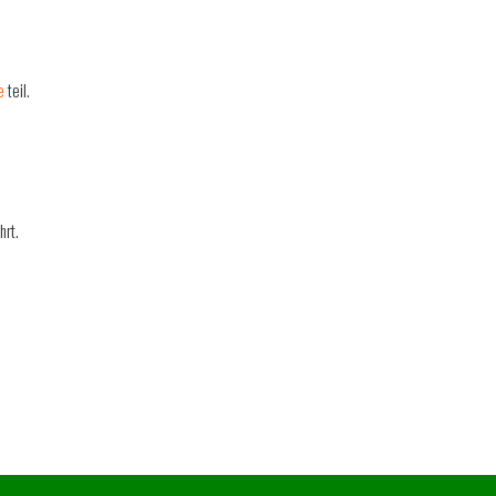
e
teil.
hrt.