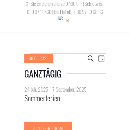
Sie erreichen uns ab 07:00 Uhr | Sekretariat:
030 97 11 566 | Hort (eFöB): 030 97 99 68 36
Veranstaltungen
V
V
08.06.2025
S
T
u
D
e
e
a
GANZTÄGIG
für
c
a
g
r
h
r
t
6
e
a
u
24 Juli, 2025
-
7 September, 2025
a
Sommerferien
m
n
August,
n
w
s
ä
s
2025
t
h
l
a
VORHERIGER TAG