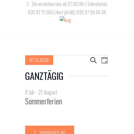
Sie erreichen uns ab 07:00 Uhr | Sekretariat:
030 97 11 566 | Hort (eFöB): 030 97 99 68 36
Veranstaltungen
V
V
07.15.2026
S
T
u
D
e
e
a
GANZTÄGIG
für
c
a
g
r
h
r
t
15
e
a
u
9 Juli
-
21 August
a
Sommerferien
m
n
Juli,
n
w
s
ä
s
2026
t
h
l
a
VORHERIGER TAG