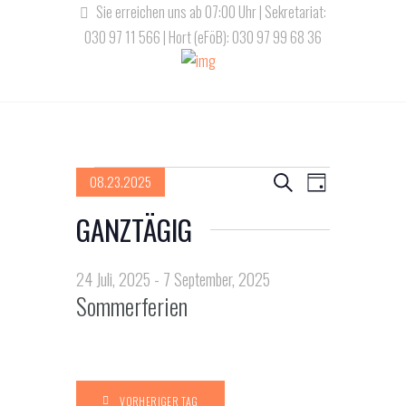
Sie erreichen uns ab 07:00 Uhr | Sekretariat:
030 97 11 566 | Hort (eFöB): 030 97 99 68 36
Veranstaltungen
V
V
08.23.2025
S
T
u
D
e
e
a
GANZTÄGIG
für
c
a
g
r
h
r
t
23
e
a
u
24 Juli, 2025
-
7 September, 2025
a
Sommerferien
m
n
August,
n
w
s
ä
s
2025
t
h
l
a
VORHERIGER TAG