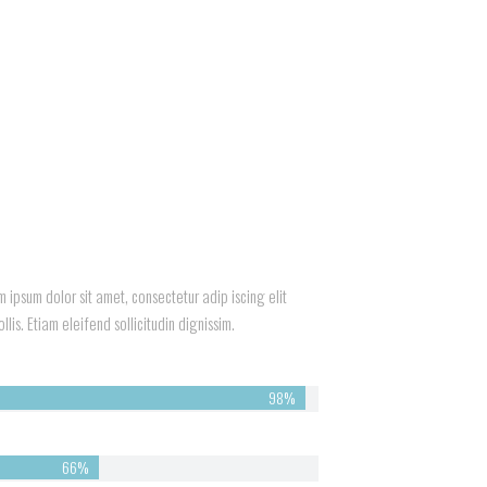
 ipsum dolor sit amet, consectetur adip iscing elit
lis. Etiam eleifend sollicitudin dignissim.
98%
66%