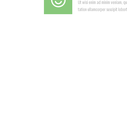
Ut wisi enim ad minim veniam, qu
tation ullamcorper suscipit lobort
See 
Harde
Jenif