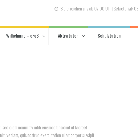
Sie erreichen uns ab 07:00 Uhr | Sekretariat: 
Wilhelmino – eFöB
Aktivitäten
Schulstation
it, sed diam nonummy nibh euismod tincidunt ut laoreet
im veniam, quis nostrud exerci tation ullamcorper suscipit