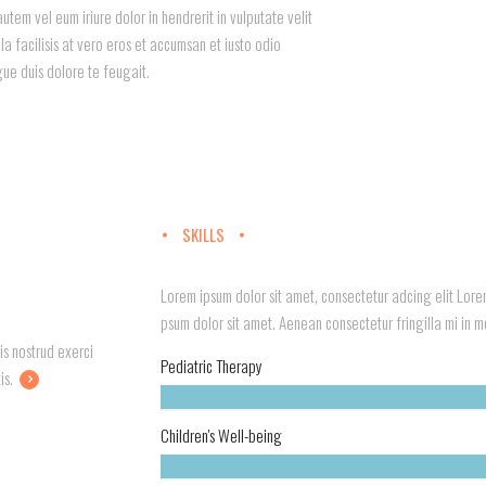
utem vel eum iriure dolor in hendrerit in vulputate velit
la facilisis at vero eros et accumsan et iusto odio
gue duis dolore te feugait.
SKILLS
Lorem ipsum dolor sit amet, consectetur adcing elit Lorem
psum dolor sit amet. Aenean consectetur fringilla mi in mol
is nostrud exerci
Pediatric Therapy
is.
Children's Well-being