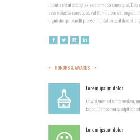
lobortis nisl ut aliquip ex ea commodo consequat. Duis a
esse molestie consequat, vel illum dolore eu feugiat nul
dignissim qui blandit praesent luptatum zzril delenit au
HONORS & AWARDS
Lorem ipsum dolor
Ut wisi enim ad minim veniam, qu
tation ullamcorper suscipit lobort
Lorem ipsum dolor