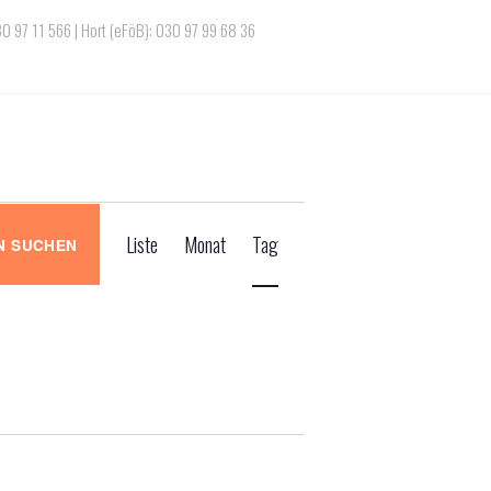
030 97 11 566 | Hort (eFöB): 030 97 99 68 36
V
Liste
Monat
Tag
N SUCHEN
e
r
a
n
s
t