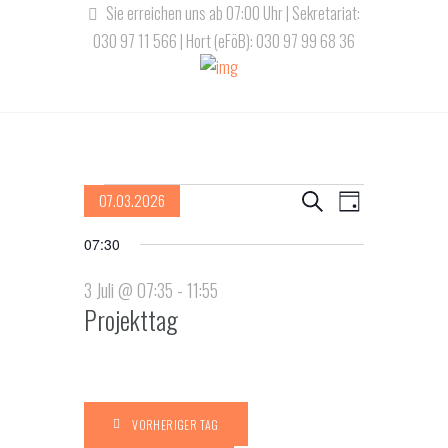
Sie erreichen uns ab 07:00 Uhr | Sekretariat:
030 97 11 566 | Hort (eFöB): 030 97 99 68 36
Veranstaltungen
V
V
07.03.2026
S
T
u
D
e
e
a
für
07:30
c
a
g
r
h
r
t
3 Juli @ 07:35
-
11:55
3
e
a
u
Projekttag
a
m
n
Juli,
n
w
s
ä
s
2026
t
h
VORHERIGER TAG
l
a