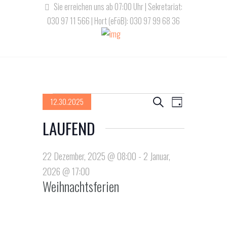
Sie erreichen uns ab 07:00 Uhr | Sekretariat:
030 97 11 566 | Hort (eFöB): 030 97 99 68 36
Veranstaltungen
V
V
12.30.2025
S
T
u
D
e
e
a
LAUFEND
für
c
a
g
r
h
r
t
30
e
a
u
22 Dezember, 2025 @ 08:00
-
2 Januar,
a
m
n
2026 @ 17:00
Dezember,
n
w
Weihnachtsferien
s
ä
s
2025
t
h
l
a