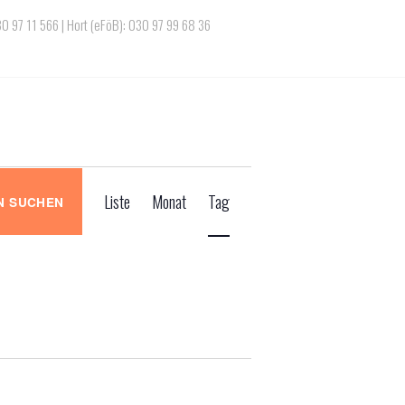
030 97 11 566 | Hort (eFöB): 030 97 99 68 36
V
Liste
Monat
Tag
N SUCHEN
e
r
a
n
s
t