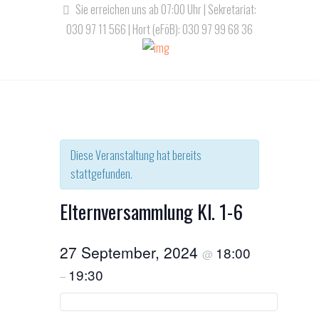
Sie erreichen uns ab 07:00 Uhr | Sekretariat:
030 97 11 566 | Hort (eFöB): 030 97 99 68 36
Diese Veranstaltung hat bereits
stattgefunden.
Elternversammlung Kl. 1-6
27 September, 2024
18:00
@
19:30
–