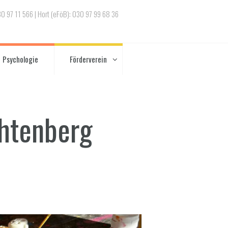
030 97 11 566 | Hort (eFöB): 030 97 99 68 36
Psychologie
Förderverein
chtenberg